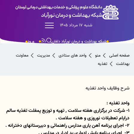
دانشگاه علوم پزشکی و خدمات بهداشتی درمانی لرستان
شبکه بهداشت و درمان نورآباد
شنبه 17 مرداد 1405
شبکه بهداشت و درمان نورآباد دلفان
ورود
صفحه اصلی
منو
واحد های ستادی
مدیریت
معاونت
بهداشت
تغذیه
شرح وظایف واحد تغذیه
واحد تغذیه :
1- شرکت در برگزاری هفته سلامت ٬ تهیه و توزیع پمفلت تغذیه سالم
درایام تعطیلات نوروزی و هفته سلامت .
2- اجرای یرنامه آهن یاری مدارس راهنمائی و دبیرستانهای دخترانه .
3- اجرای برنامه پایش ادواری ید ادرار در مدارس .