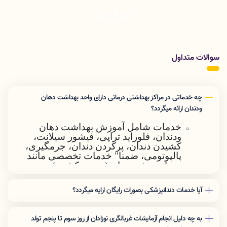
ارسال نظر
سوالات متداول
چه خدماتی در مراکز بهداشتی درمانی دارای واحد بهداشت دهان
ودندان ارائه میگردد؟
خدمات شامل آموزش بهداشت دهان
ودندان، فلوراید تراپی، فیشور سیلانت،
کشیدن دندان، پرکردن دندان، جرمگیری،
پالپوتومی، ضمنا" خدمات تخصصی مانند
درمان ریشه دندان (عصب کشی )پروتز
(دندان مصنوعی ) در مراکز بهداشتی
انجام نمیشود
.
آیا خدمات دندانپزشکی بصورات رایگان ارایه میگردد؟
ارائه خدمات به دارندگان دفترچه بیمه
بجز ویزیت جهت جمعیت گروه هدف (کودکان
خدمات درمانی وبیمه روستایی شامل:
زیر 6 سال –کودکان 6-12سال- خانمهای
به چه دلیل انجام آزمایشات غربالگری نوزادان از روز سوم تا پنجم تولد
ویزیت ، کشیدن دندان وجرم گیری
باردار ) مابقی خدمات با تعرفه دولتی( مصوب